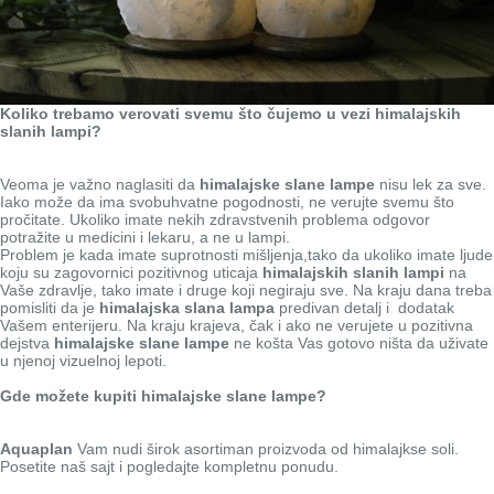
Koliko trebamo verovati svemu što čujemo u vezi himalajskih
slanih lampi?
Veoma je važno naglasiti da
himalajske slane lampe
nisu lek za sve.
Iako može da ima svobuhvatne pogodnosti, ne verujte svemu što
pročitate. Ukoliko imate nekih zdravstvenih problema odgovor
potražite u medicini i lekaru, a ne u lampi.
Problem je kada imate suprotnosti mišljenja,tako da ukoliko imate ljude
koju su zagovornici pozitivnog uticaja
himalajskih slanih lampi
na
Vaše zdravlje, tako imate i druge koji negiraju sve. Na kraju dana treba
pomisliti da je
himalajska slana lampa
predivan detalj i dodatak
Vašem enterijeru. Na kraju krajeva, čak i ako ne verujete u pozitivna
dejstva
himalajske slane lampe
ne košta Vas gotovo ništa da uživate
u njenoj vizuelnoj lepoti.
Gde možete kupiti himalajske slane lampe?
Aquaplan
Vam nudi širok asortiman proizvoda od himalajkse soli.
Posetite naš sajt i pogledajte kompletnu ponudu.