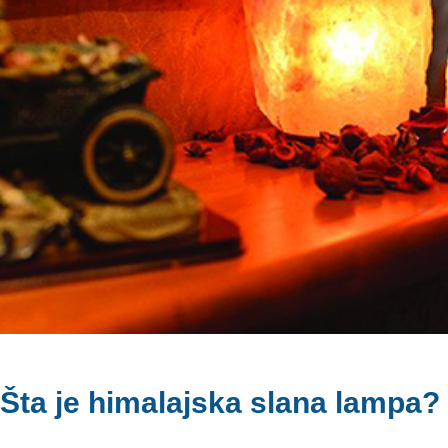
Šta je himalajska slana lampa?