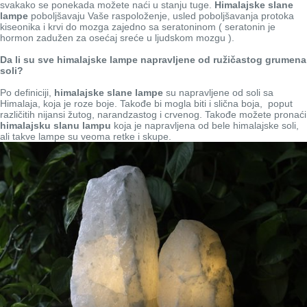
svakako se ponekada možete naći u stanju tuge.
Himalajske slane
lampe
poboljšavaju Vaše raspoloženje, usled poboljšavanja protoka
kiseonika i krvi do mozga zajedno sa seratoninom ( seratonin je
hormon zadužen za osećaj sreće u ljudskom mozgu ).
Da li su sve himalajske lampe napravljene od ružičastog grumena
soli?
Po definiciji,
himalajske slane lampe
su napravljene od soli sa
Himalaja, koja je roze boje. Takođe bi mogla biti i slična boja, poput
različitih nijansi žutog, narandzastog i crvenog. Takođe možete pronaći
himalajsku slanu lampu
koja je napravljena od bele himalajske soli,
ali takve lampe su veoma retke i skupe.