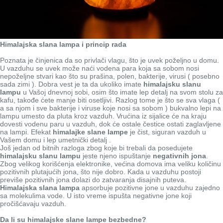
Himalajska slana lampa i princip rada
Poznata je činjenica da so privlači vlagu, što je uvek poželjno u domu.
U vazduhu se uvek može naći vodena para koja sa sobom nosi
nepoželjne stvari kao što su prašina, polen, bakterije, virusi ( posebno
sada zimi ). Dobra vest je ta da ukoliko imate
himalajsku slanu
lampu
u Vašoj dnevnoj sobi, osim što imate lep detalj na svom stolu za
kafu, takođe ćete manje biti osetljivi. Razlog tome je što se sva vlaga (
a sa njom i sve bakterije i viruse koje nosi sa sobom ) bukvalno lepi na
lampu umesto da pluta kroz vazduh. Vrućina iz sijalice će na kraju
dovesti vodenu paru u vazduh, dok će ostale čestice ostati zaglavljene
na lampi. Efekat
himalajke slane lampe
je čist, siguran vazduh u
Vašem domu i lep umetnički detalj .
Još jedan od bitnih razloga zbog koje bi trebali da posedujete
himalajsku slanu lampu
jeste njeno ispuštanje
negativnih jona
.
Zbog velikog korišćenja elektronike, većina domova ima veliku količinu
pozitivnih plutajućih jona, što nije dobro. Kada u vazduhu postoji
previše pozitivnih jona dolazi do zatvaranja disajnih puteva.
Himalajska slana lampa
apsorbuje pozitivne jone u vazduhu zajedno
sa molekulima vode. U isto vreme ispušta negativne jone koji
pročišćavaju vazduh.
Da li su himalajske slane lampe bezbedne?