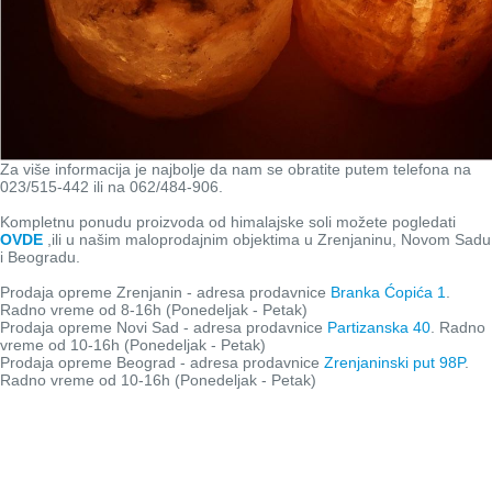
Za više informacija je najbolje da nam se obratite putem telefona na
023/515-442 ili na 062/484-906.
Kompletnu ponudu proizvoda od himalajske soli možete pogledati
OVDE
,ili u našim maloprodajnim objektima u Zrenjaninu, Novom Sadu
i Beogradu.
Prodaja opreme Zrenjanin - adresa prodavnice
Branka Ćopića 1
.
Radno vreme od 8-16h (Ponedeljak - Petak)
Prodaja opreme Novi Sad - adresa prodavnice
Partizanska 40
. Radno
vreme od 10-16h (Ponedeljak - Petak)
Prodaja opreme Beograd - adresa prodavnice
Zrenjaninski put 98P
.
Radno vreme od 10-16h (Ponedeljak - Petak)