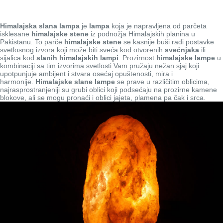
Himalajska slana lampa
je
lampa
koja je napravljena od parčeta
isklesane
himalajske stene
iz podnožja Himalajskih planina u
Pakistanu. To parče
himalajske stene
se kasnije buši radi postavke
svetlosnog izvora koji može biti sveća kod otvorenih
svećnjaka
ili
sijalica kod
slanih himalajskih lampi
. Prozirnost
himalajske lampe
u
kombinaciji sa tim izvorima svetlosti Vam pružaju nežan sjaj koji
upotpunjuje ambijent i stvara osećaj opuštenosti, mira i
harmonije.
Himalajske slane lampe
se prave u različitim oblicima,
najrasprostranjeniji su grubi oblici koji podsećaju na prozirne kamene
blokove, ali se mogu pronaći i oblici jajeta, plamena pa čak i srca.