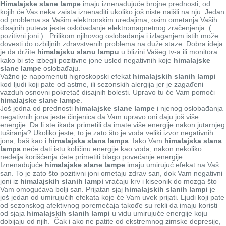
Himalajske slane lampe
imaju iznenađujuće brojne prednosti, od
kojih će Vas neka zaista iznenaditi ukoliko još niste naišli na nju. Jedan
od problema sa Vašim elektronskim uređajima, osim ometanja Vaših
disajnih puteva jeste oslobađanje elektromagnetnog zračenjenja (
pozitivni joni ) . Prilikom njihovog oslobađanja i izlaganjem istih može
dovesti do ozbiljnih zdravstvenih problema na duže staze. Dobra ideja
je da držite
himalajsku slanu lampu
u blizini Vašeg tv-a ili monitora
kako bi ste izbegli pozitivne jone usled negativnih koje
himalajske
slane lampe
oslobađaju.
Važno je napomenuti higroskopski efekat
himalajskih slanih lampi
kod ljudi koji pate od astme, ili sezonskih alergija jer je zagađeni
vazduh osnovni pokretač disajnih bolesti. Upravo tu će Vam pomoći
himalajske slane lampe
.
Još jedna od prednosti
himalajske slane lampe
i njenog oslobađanja
negativnih jona jeste činjenica da Vam upravo oni daju još više
energije. Da li ste ikada primetili da imate više energije nakon jutarnjeg
tuširanja? Ukoliko jeste, to je zato što je voda veliki izvor negativnih
jona, baš kao i
himalajska slana lampa
. Iako Vam
himalajska slana
lampa
neće dati istu količinu energije kao voda, nakon nekoliko
nedelja korišćenja ćete primetiti blago povećanje energije.
Iznenađujuće
himalajske slane lampe
imaju umirujuć efekat na Vaš
san. To je zato što pozitivni joni ometaju zdrav san, dok Vam negativni
joni iz
himalajskih slanih lampi
vraćaju krv i kiseonik do mozga što
Vam omogućava bolji san. Prijatan sjaj
himalajskih slanih lampi
je
još jedan od umirujućih efekata koje će Vam uvek prijati. Ljudi koji pate
od sezonskog afektivnog poremećaja takođe su rekli da imaju koristi
od sjaja
himalajskih slanih lampi
u vidu umirujuće energije koju
dobijaju od njih. Čak i ako ne patite od ekstremnog zimske depresije,