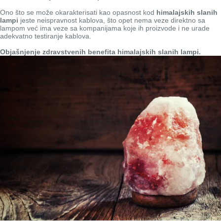
Ono što se može okarakterisati kao opasnost kod
himalajskih slanih
lampi
jeste neispravnost kablova, što opet nema veze direktno sa
lampom već ima veze sa kompanijama koje ih proizvode i ne urade
adekvatno testiranje kablova.
Objašnjenje zdravstvenih benefita himalajskih slanih lampi.