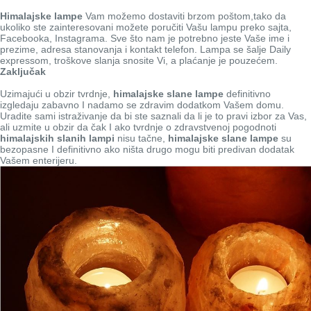
Himalajske lampe
Vam možemo dostaviti brzom poštom,tako da
ukoliko ste zainteresovani možete poručiti Vašu lampu preko sajta,
Facebooka, Instagrama. Sve što nam je potrebno jeste Vaše ime i
prezime, adresa stanovanja i kontakt telefon. Lampa se šalje Daily
expressom, troškove slanja snosite Vi, a plaćanje je pouzećem.
Zaključak
Uzimajući u obzir tvrdnje,
himalajske slane lampe
definitivno
izgledaju zabavno I nadamo se zdravim dodatkom Vašem domu.
Uradite sami istraživanje da bi ste saznali da li je to pravi izbor za Vas,
ali uzmite u obzir da čak I ako tvrdnje o zdravstvenoj pogodnoti
himalajskih slanih lampi
nisu tačne,
himalajske slane lampe
su
bezopasne I definitivno ako ništa drugo mogu biti predivan dodatak
Vašem enterijeru.