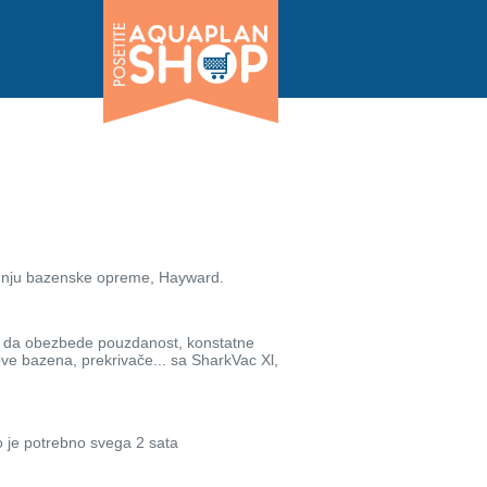
odnju bazenske opreme, Hayward.
gu da obezbede pouzdanost, konstatne
dove bazena, prekrivače... sa SharkVac Xl,
to je potrebno svega 2 sata