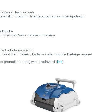
arkVac-a i lako se vadi
aštenskim crevom i filter je spreman za novu upotrebu
riključke
omplikovati Vašu instalaciju bazena
 rad robota na suvom
robot ide u rikverc, kada mu nije moguće kretanje napred
e pronaći na našoj web prodavnici (
link
).