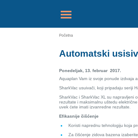
Početna
Automatski usisi
Ponedeljak, 13. februar 2017.
Aquaplan Vam iz svoje ponude izdvaja 
SharkVac usuivači, koji pripadaju seriji
SharkVac i SharkVac XL su napravljeni o
rezultate i maksimalnu uštedu električne 
uvek ćete imati izvanredne rezultate.
Efikasnije čišćenje
Koristi naprednu tehnologiju koja pr
Za čišćenje zidova bazena izaberit