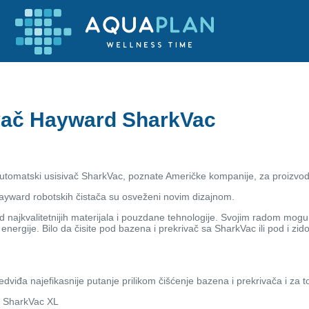
vač Hayward SharkVac
automatski usisivač SharkVac, poznate Američke kompanije, za proizv
 Hayward robotskih čistača su osveženi novim dizajnom.
d najkvalitetnijih materijala i pouzdane tehnologije. Svojim radom mo
energije. Bilo da čisite pod bazena i prekrivač sa SharkVac ili pod i zi
edviđa najefikasnije putanje prilikom čišćenje bazena i prekrivača i za 
e SharkVac XL