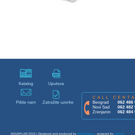
Katalog
Uputsva
CALL CENT
Pišite nam
Zatražite uzorke
Beograd
062 486 
Novi Sad
062 482 
Zrenjanin
062 484 
AQUAPLAN 2016 | Designed and produced by
MASSVision
, powered by
cMASS