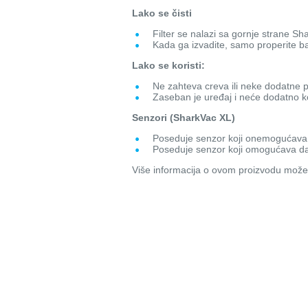
Lako se čisti
Filter se nalazi sa gornje strane Sh
Kada ga izvadite, samo properite b
Lako se koristi:
Ne zahteva creva ili neke dodatne p
Zaseban je uređaj i neće dodatno k
Senzori (SharkVac XL)
Poseduje senzor koji onemogućava
Poseduje senzor koji omogućava da 
Više informacija o ovom proizvodu možet