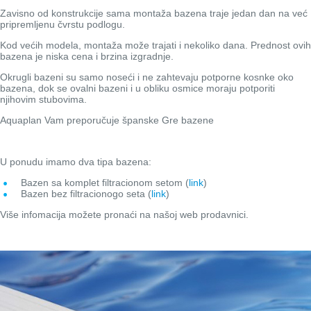
Zavisno od konstrukcije sama montaža bazena traje jedan dan na već
pripremljenu čvrstu podlogu.
Kod većih modela, montaža može trajati i nekoliko dana. Prednost ovih
bazena je niska cena i brzina izgradnje.
Okrugli bazeni su samo noseći i ne zahtevaju potporne kosnke oko
bazena, dok se ovalni bazeni i u obliku osmice moraju potporiti
njihovim stubovima.
Aquaplan Vam preporučuje španske Gre bazene
U ponudu imamo dva tipa bazena:
Bazen sa komplet filtracionom setom (
link
)
Bazen bez filtracionogo seta (
link
)
Više infomacija možete pronaći na našoj web prodavnici.