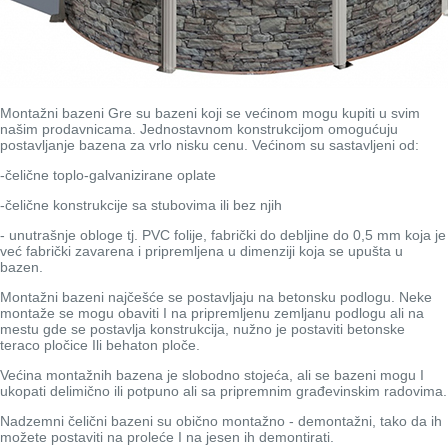
Montažni bazeni Gre su bazeni koji se većinom mogu kupiti u svim
našim prodavnicama. Jednostavnom konstrukcijom omogućuju
postavljanje bazena za vrlo nisku cenu. Većinom su sastavljeni od:
-čelične toplo-galvanizirane oplate
-čelične konstrukcije sa stubovima ili bez njih
- unutrašnje obloge tj. PVC folije, fabrički do debljine do 0,5 mm koja je
već fabrički zavarena i pripremljena u dimenziji koja se upušta u
bazen.
Montažni bazeni najčešće se postavljaju na betonsku podlogu. Neke
montaže se mogu obaviti I na pripremljenu zemljanu podlogu ali na
mestu gde se postavlja konstrukcija, nužno je postaviti betonske
teraco pločice Ili behaton ploče.
Većina montažnih bazena je slobodno stojeća, ali se bazeni mogu I
ukopati delimično ili potpuno ali sa pripremnim građevinskim radovima.
Nadzemni čelični bazeni su obično montažno - demontažni, tako da ih
možete postaviti na proleće I na jesen ih demontirati.