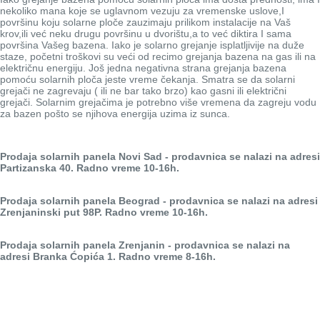
nekoliko mana koje se uglavnom vezuju za vremenske uslove,I
površinu koju solarne ploče zauzimaju prilikom instalacije na Vaš
krov,ili već neku drugu površinu u dvorištu,a to već diktira I sama
površina Vašeg bazena. Iako je solarno grejanje isplatljivije na duže
staze, početni troškovi su veći od recimo grejanja bazena na gas ili na
električnu energiju. Još jedna negativna strana grejanja bazena
pomoću solarnih ploča jeste vreme čekanja. Smatra se da solarni
grejači ne zagrevaju ( ili ne bar tako brzo) kao gasni ili električni
grejači. Solarnim grejačima je potrebno više vremena da zagreju vodu
za bazen pošto se njihova energija uzima iz sunca.
Prodaja solarnih panela Novi Sad - prodavnica se nalazi na adresi
Partizanska 40. Radno vreme 10-16h.
Prodaja
solarnih panela
Beograd - prodavnica se nalazi na adresi
Zrenjaninski put 98P. Radno vreme 10-16h.
Prodaja
solarnih panela
Zrenjanin - prodavnica se nalazi na
adresi Branka Ćopića 1. Radno vreme 8-16h.