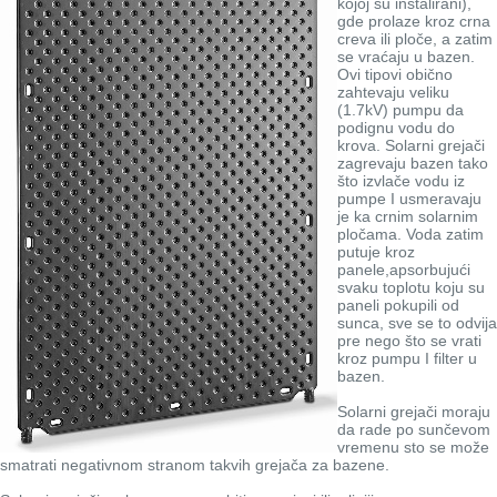
kojoj su instalirani),
gde prolaze kroz crna
creva ili ploče, a zatim
se vraćaju u bazen.
Ovi tipovi obično
zahtevaju veliku
(1.7kV) pumpu da
podignu vodu do
krova. Solarni grejači
zagrevaju bazen tako
što izvlače vodu iz
pumpe I usmeravaju
je ka crnim solarnim
pločama. Voda zatim
putuje kroz
panele,apsorbujući
svaku toplotu koju su
paneli pokupili od
sunca, sve se to odvija
pre nego što se vrati
kroz pumpu I filter u
bazen.
Solarni grejači moraju
da rade po sunčevom
vremenu sto se može
smatrati negativnom stranom takvih grejača za bazene.