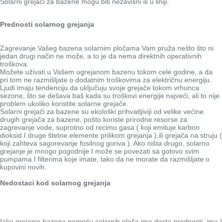
Solarni grejači za bazene mogu biti nezavisni ili u liniji.
Prednosti solarnog grejanja
Zagrevanje Vašeg bazena solarnim pločama Vam pruža nešto što ni
jedan drugi način ne može, a to je da nema direktnih operativnih
troškova.
Možete uživati u Vašem ugrejanom bazenu tokom cele godine, a da
pri tom ne razmišljate o dodatnim troškovima za električnu energiju.
Ljudi imaju tendenciju da uključuju svoje grejače tokom vrhunca
sezone, što se dešava baš kada su troškovi energije najveći, ali to nije
problem ukoliko koristite solarne grejače.
Solarni grejači za bazene su ekološki prihvatljiviji od velike većine
drugih grejača za bazene, pošto koriste prirodne resorse za
zagrevanje vode, suprotno od recimo gasa ( koji emituje karbon
dioksid I druge štetne elemente prilikom grejanja ),ili grejača na struju (
koji zahteva sagorevanje fosilnog goriva ). Ako ništa drugo, solarno
grejanje je mnogo pogodnije I može se povezati sa gotovo svim
pumpama I filterima koje imate, tako da ne morate da razmišljate o
kupovini novih.
Nedostaci kod solarnog grejanja
Iako grejanje bazena pomoću solarnih ploča ima dosta prednosti, ima I