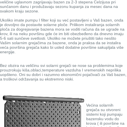
veličine uglavnom zagrijavaju bazen za 2-3 stepena Celzijusa pri
sunčanom danu i produžavaju sezonu kupanja za mesec dana na
svakom kraju sezone.
Ukoliko imate pumpu I filter koji su već postavljeni u Vaš bazen, onda
je dovoljno da postavite solarne ploče. Prilikom instaliranja solarnih
ploča za
dogrejavanje bazena mora se voditi računa da se ugrade na
krov, ili na neku površinu gde će im biti obezbeđeno da dnevno imaju
5-6 sati sunčeve svetlosti. Ukoliko ne možete priuštiti tako nesšto
Vašim solarnim grejačima za bazene, onda je praksa da se instalira
veća površina grejača kako bi usled dodatne površine sakupljala više
energije.
Bez obzira na veličinu svi solarni grejači se nose sa problemima koje
prouzrokuju kiša,oblaci,temperature vazduha I vremenskih neprilika
uopšteno. Oni su dobri i razumno ekonomični pojačivači za Vaš bazen,
a troškovi održavanja su ekstremno niski.
Većina solarnih
grejača su otvoreni
sistemi koji pumpaju
bazensku vodu do
krova ( ili površine na